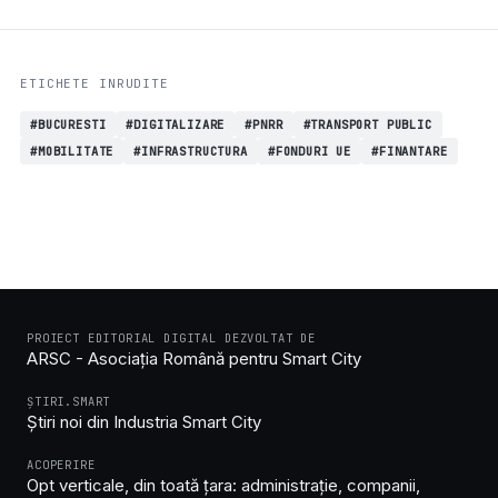
ETICHETE INRUDITE
#BUCURESTI
#DIGITALIZARE
#PNRR
#TRANSPORT PUBLIC
#MOBILITATE
#INFRASTRUCTURA
#FONDURI UE
#FINANTARE
PROIECT EDITORIAL DIGITAL DEZVOLTAT DE
ARSC - Asociația Română pentru Smart City
ȘTIRI.SMART
Știri noi din Industria Smart City
ACOPERIRE
Opt verticale, din toată țara: administrație, companii,