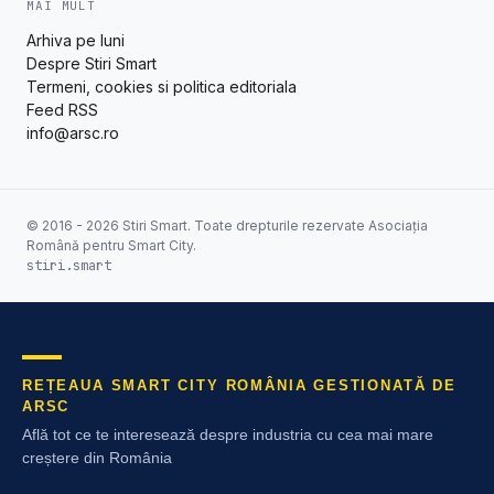
MAI MULT
Arhiva pe luni
Despre Stiri Smart
Termeni, cookies si politica editoriala
Feed RSS
info@arsc.ro
© 2016 - 2026 Stiri Smart. Toate drepturile rezervate Asociația
Română pentru Smart City.
stiri.smart
REȚEAUA SMART CITY ROMÂNIA GESTIONATĂ DE
ARSC
Află tot ce te interesează despre industria cu cea mai mare
creștere din România