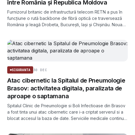
între România și Republica Moldova
Furnizorul britanic de infrastructură telecom RETN a pus în
funcțiune o rută backbone de fibră optică ce traversează
România și leagă Drobeta, București, Iași și Chișinău. Noua
legătură oferă operatorilor o cale alternativă de tranzit de
date spre Republica Moldova, Balcani și, indirect, Ucraina.
30 DEC
SIGURANTA
Atac cibernetic la Spitalul de Pneumologie
Brasov: activitatea digitala, paralizata de
aproape o saptamana
Spitalul Clinic de Pneumologie si Boli Infectioase din Brasov
a fost tinta unui atac cibernetic care i-a criptat serverul si a
blocat accesul la baza de date. Serviciile medicale continua,
dar nu mai pot fi inregistrate digital.