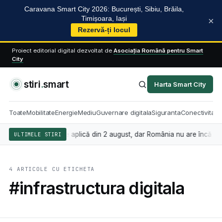
Caravana Smart City 2026: București, Sibiu, Brăila,
Timișoara, Iași
×
Rezervă-ți locul
Proiect editorial digital dezvoltat de
Asociația Română pentru Smart
City
stiri
.
smart
Harta Smart City
Toate
Mobilitate
Energie
Mediu
Guvernare digitala
Siguranta
Conectivitate
ența artificială se aplică din 2 august, dar România nu are încă legea 
ULTIMELE STIRI
4 ARTICOLE CU ETICHETA
#infrastructura digitala