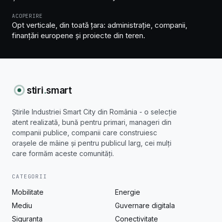
ACOPERIRE
Opt verticale, din toată țara: administrație, companii,
finanțări europene și proiecte din teren.
stiri
.
smart
Știrile Industriei Smart City din România - o selecție
atent realizată, bună pentru primari, manageri din
companii publice, companii care construiesc
orașele de mâine și pentru publicul larg, cei mulți
care formăm aceste comunități.
CATEGORII
Mobilitate
Energie
Mediu
Guvernare digitala
Siguranta
Conectivitate