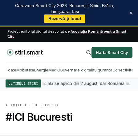
Caravana Smart City 2026: București, Sibiu, Brăila,
Timișoara, Iași
×
Rezervă-ți locul
Proiect editorial digital dezvoltat de
Asociația Română pentru Smart
City
stiri
.
smart
Harta Smart City
Toate
Mobilitate
Energie
Mediu
Guvernare digitala
Siguranta
Conectivitate
nd inteligența artificială se aplică din 2 august, dar România nu are 
ULTIMELE STIRI
4 ARTICOLE CU ETICHETA
#ICI Bucuresti