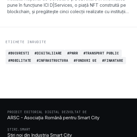
pune în funcțiune ICI D|Services, o piață NFT construită pe
blockchain, și pregătește cinci colecții realizate cu instituții
publice și parteneri din sport și cultură.
ETICHETE INRUDITE
#BUCURESTI
#DIGITALIZARE
#PNRR
#TRANSPORT PUBLIC
#MOBILITATE
#INFRASTRUCTURA
#FONDURI UE
#FINANTARE
PROIECT EDITORIAL DIGITAL DEZVOLTAT DE
ARSC - Asociația Română pentru Smart City
ȘTIRI.SMART
Știri noi din Industria Smart City