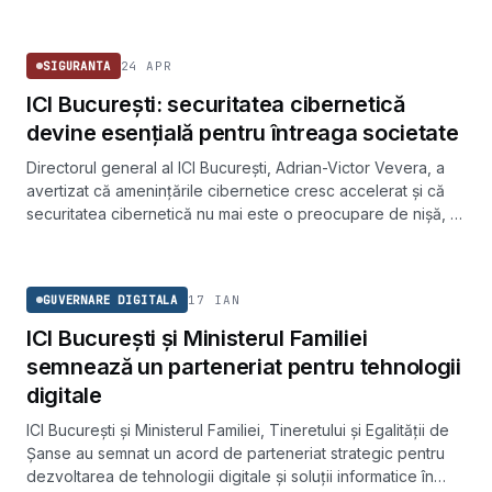
SIGURANTA
24 APR
SIGURANTA
ICI București: securitatea cibernetică
devine esențială pentru întreaga societate
Directorul general al ICI București, Adrian-Victor Vevera, a
avertizat că amenințările cibernetice cresc accelerat și că
securitatea cibernetică nu mai este o preocupare de nișă, ci
o miză pentru întreaga societate.
GUVERNARE DIGITALA
17 IAN
GUVERNARE DIGITALA
ICI București și Ministerul Familiei
semnează un parteneriat pentru tehnologii
digitale
ICI București și Ministerul Familiei, Tineretului și Egalității de
Șanse au semnat un acord de parteneriat strategic pentru
dezvoltarea de tehnologii digitale și soluții informatice în