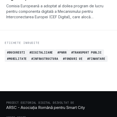
Comisia Europeană a adoptat al doilea program de lucru
pentru componenta digitală a Mecanismului pentru
Interconectarea Europei (CEF Digital), care alocă
aproximativ 865 de milioane de euro pentru rețelele de
conectivitate digitală în perioada 2024-2027.
ETICHETE INRUDITE
#BUCURESTI
#DIGITALIZARE
#PNRR
#TRANSPORT PUBLIC
#MOBILITATE
#INFRASTRUCTURA
#FONDURI UE
#FINANTARE
PROIECT EDITORIAL DIGITAL DEZVOLTAT DE
ARSC - Asociația Română pentru Smart City