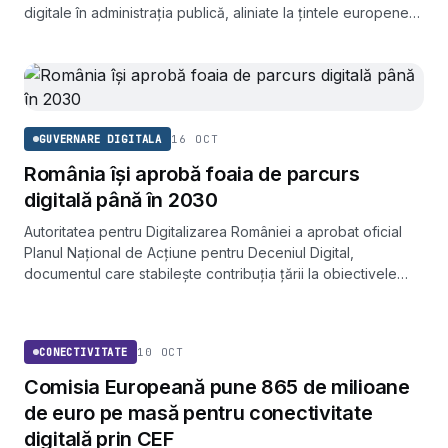
digitale în administrația publică, aliniate la țintele europene
din Deceniul Digital 2030.
16 OCT
GUVERNARE DIGITALA
România își aprobă foaia de parcurs
digitală până în 2030
Autoritatea pentru Digitalizarea României a aprobat oficial
Planul Național de Acțiune pentru Deceniul Digital,
documentul care stabilește contribuția țării la obiectivele
europene de transformare digitală asumate pentru 2030.
CONECTIVITATE
10 OCT
CONECTIVITATE
Comisia Europeană pune 865 de milioane
de euro pe masă pentru conectivitate
digitală prin CEF