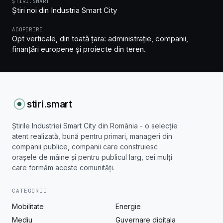
ȘTIRI.SMART
Știri noi din Industria Smart City
ACOPERIRE
Opt verticale, din toată țara: administrație, companii,
finanțări europene și proiecte din teren.
stiri
.
smart
Știrile Industriei Smart City din România - o selecție
atent realizată, bună pentru primari, manageri din
companii publice, companii care construiesc
orașele de mâine și pentru publicul larg, cei mulți
care formăm aceste comunități.
CATEGORII
Mobilitate
Energie
Mediu
Guvernare digitala