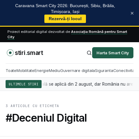
Caravana Smart City 2026: București, Sibiu, Brăila,
Timișoara, Iași
×
Rezervă-ți locul
Proiect editorial digital dezvoltat de
Asociația Română pentru Smart
City
stiri
.
smart
Harta Smart City
Toate
Mobilitate
Energie
Mediu
Guvernare digitala
Siguranta
Conectivitate
inteligența artificială se aplică din 2 august, dar România nu are încă
ULTIMELE STIRI
3 ARTICOLE CU ETICHETA
#Deceniul Digital