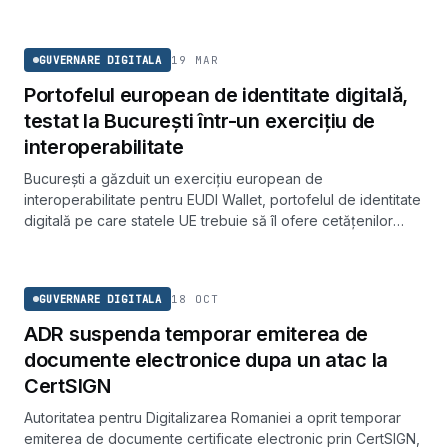
GUVERNARE DIGITALA
19 MAR
GUVERNARE DIGITALA
Portofelul european de identitate digitală,
testat la București într-un exercițiu de
interoperabilitate
București a găzduit un exercițiu european de
interoperabilitate pentru EUDI Wallet, portofelul de identitate
digitală pe care statele UE trebuie să îl ofere cetățenilor
până la finalul lui 2026. Treisprezece organizații au efectuat
GUVERNARE DIGITALA
44 de teste, dintre care 36 au fost finalizate cu succes.
18 OCT
GUVERNARE DIGITALA
ADR suspenda temporar emiterea de
documente electronice dupa un atac la
CertSIGN
Autoritatea pentru Digitalizarea Romaniei a oprit temporar
emiterea de documente certificate electronic prin CertSIGN,