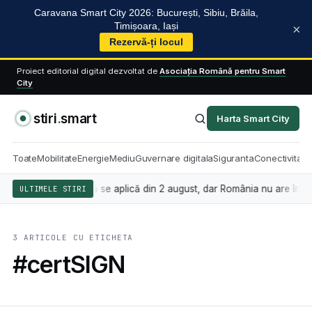
Caravana Smart City 2026: București, Sibiu, Brăila,
Timișoara, Iași
×
Rezervă-ți locul
Proiect editorial digital dezvoltat de
Asociația Română pentru Smart
City
stiri
.
smart
Harta Smart City
Toate
Mobilitate
Energie
Mediu
Guvernare digitala
Siguranta
Conectivitate
teligența artificială se aplică din 2 august, dar România nu are încă l
ULTIMELE STIRI
3 ARTICOLE CU ETICHETA
#certSIGN