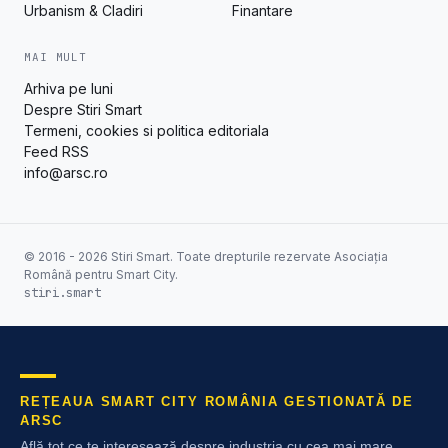
Urbanism & Cladiri
Finantare
MAI MULT
Arhiva pe luni
Despre Stiri Smart
Termeni, cookies si politica editoriala
Feed RSS
info@arsc.ro
© 2016 - 2026 Stiri Smart. Toate drepturile rezervate Asociația
Română pentru Smart City.
stiri.smart
REȚEAUA SMART CITY ROMÂNIA GESTIONATĂ DE
ARSC
Află tot ce te interesează despre industria cu cea mai mare