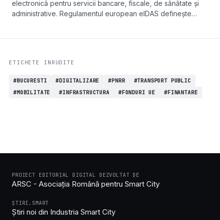
electronică pentru servicii bancare, fiscale, de sănătate și
administrative. Regulamentul european eIDAS definește
cadrul, iar companii private precum certSIGN oferă deja
soluții funcționale.
ETICHETE INRUDITE
#BUCURESTI
#DIGITALIZARE
#PNRR
#TRANSPORT PUBLIC
#MOBILITATE
#INFRASTRUCTURA
#FONDURI UE
#FINANTARE
PROIECT EDITORIAL DIGITAL DEZVOLTAT DE
ARSC - Asociația Română pentru Smart City
ȘTIRI.SMART
Știri noi din Industria Smart City