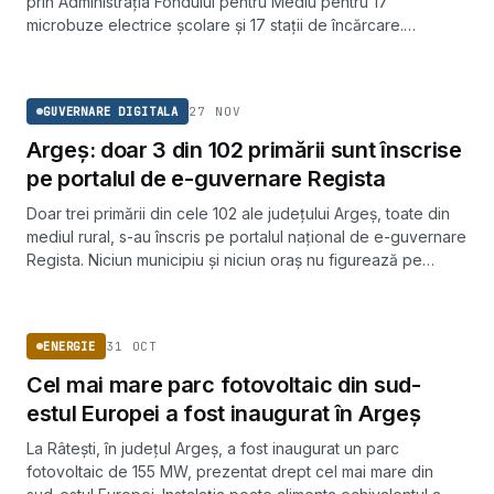
prin Administrația Fondului pentru Mediu pentru 17
microbuze electrice școlare și 17 stații de încărcare.
Valoarea proiectului este de 25 milioane de lei.
GUVERNARE DIGITALA
27 NOV
GUVERNARE DIGITALA
Argeș: doar 3 din 102 primării sunt înscrise
pe portalul de e-guvernare Regista
Doar trei primării din cele 102 ale județului Argeș, toate din
mediul rural, s-au înscris pe portalul național de e-guvernare
Regista. Niciun municipiu și niciun oraș nu figurează pe
platformă.
ENERGIE
31 OCT
ENERGIE
Cel mai mare parc fotovoltaic din sud-
estul Europei a fost inaugurat în Argeș
La Râtești, în județul Argeș, a fost inaugurat un parc
fotovoltaic de 155 MW, prezentat drept cel mai mare din