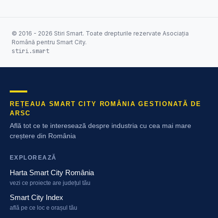
© 2016 - 2026 Stiri Smart. Toate drepturile rezervate Asociația
Română pentru Smart City.
stiri.smart
REȚEAUA SMART CITY ROMÂNIA GESTIONATĂ DE
ARSC
Află tot ce te interesează despre industria cu cea mai mare
creștere din România
EXPLOREAZĂ
Harta Smart City România
vezi ce proiecte are județul tău
Smart City Index
află pe ce loc e orașul tău