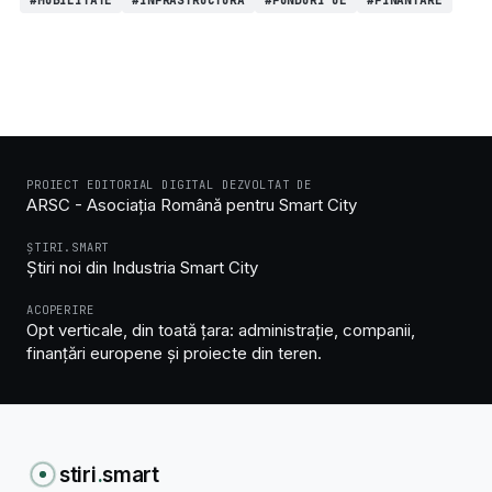
#MOBILITATE
#INFRASTRUCTURA
#FONDURI UE
#FINANTARE
PROIECT EDITORIAL DIGITAL DEZVOLTAT DE
ARSC - Asociația Română pentru Smart City
ȘTIRI.SMART
Știri noi din Industria Smart City
ACOPERIRE
Opt verticale, din toată țara: administrație, companii,
finanțări europene și proiecte din teren.
stiri
.
smart