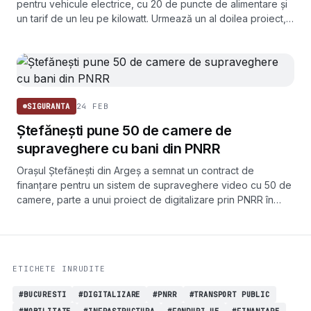
pentru vehicule electrice, cu 20 de puncte de alimentare și
un tarif de un leu pe kilowatt. Urmează un al doilea proiect,
cu încă 12 stații.
24 FEB
SIGURANTA
Ștefănești pune 50 de camere de
supraveghere cu bani din PNRR
Orașul Ștefănești din Argeș a semnat un contract de
finanțare pentru un sistem de supraveghere video cu 50 de
camere, parte a unui proiect de digitalizare prin PNRR în
valoare de 381.255 de euro.
ETICHETE INRUDITE
#BUCURESTI
#DIGITALIZARE
#PNRR
#TRANSPORT PUBLIC