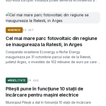
sud-estul Europei. Instalația poate alimenta echivalentul a
100.000 de gospodării.
19 OCT
ENERGIE
Cel mai mare parc fotovoltaic din regiune
se inaugureaza la Ratesti, in Arges
Companiile israeliene Econergy si Nofar Energy
inaugureaza pe 31 octombrie parcul solar de la Ratesti,
judetul Arges, o investitie de 102 milioane de euro pe care o
prezinta drept cea mai mare centrala fotovoltaica din
MOBILITATE
Romania.
29 AUG
MOBILITATE
Pitești pune în funcțiune 10 stații de
încărcare pentru mașini electrice
Municipiul Pitești a dat în folosință 10 stații de încărcare