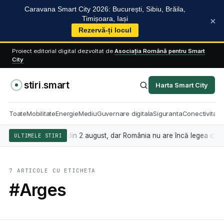
Caravana Smart City 2026: București, Sibiu, Brăila,
Timișoara, Iași
×
Rezervă-ți locul
Proiect editorial digital dezvoltat de
Asociația Română pentru Smart
City
stiri
.
smart
Harta Smart City
Toate
Mobilitate
Energie
Mediu
Guvernare digitala
Siguranta
Conectivitate
ificială se aplică din 2 august, dar România nu are încă legea care st
ULTIMELE STIRI
7 ARTICOLE CU ETICHETA
#Arges